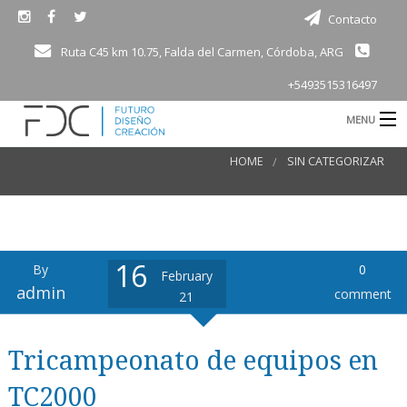
Contacto
Ruta C45 km 10.75, Falda del Carmen, Córdoba, ARG
+5493515316497
MENU
B
HOME
SIN CATEGORIZAR
Consultoría
Electro movilidad
Motorsport
16
By
0
February
B
Productos
admin
comment
21
Academia
Tricampeonato de equipos en
d
Bioingeniería
TC2000
Vivienda