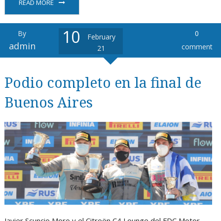
READ MORE
10
By
0
February
admin
comment
21
Podio completo en la final de
Buenos Aires
Javier Scuncio Moro y el Citroën C4 Lounge del FDC Motor