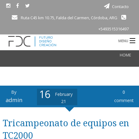
Contacto
Ruta C45 km 10.75, Falda del Carmen, Córdoba, ARG
+5493515316497
MENU
B
HOME
Consultoría
Electro movilidad
Motorsport
16
By
0
February
B
Productos
admin
comment
21
Academia
Tricampeonato de equipos en
d
Bioingeniería
TC2000
Vivienda