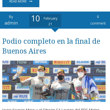
READ MORE
10
By
0
February
admin
comment
21
Podio completo en la final de
Buenos Aires
Javier Scuncio Moro y el Citroën C4 Lounge del FDC Motor