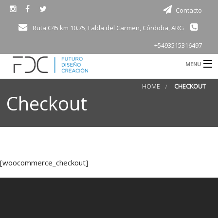
Contacto
Ruta C45 km 10.75, Falda del Carmen, Córdoba, ARG
+5493515316497
MENU
B
HOME
CHECKOUT
Consultoría
Checkout
Electro movilidad
Motorsport
B
Productos
[woocommerce_checkout]
Academia
d
Bioingeniería
Vivienda