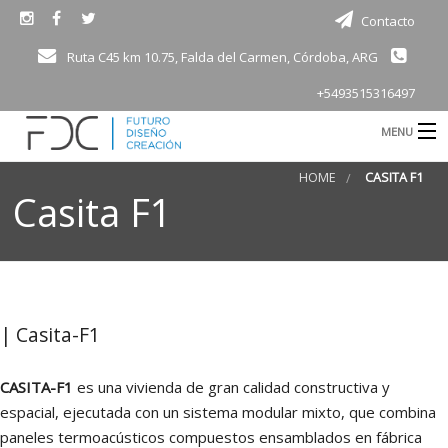
Contacto
Ruta C45 km 10.75, Falda del Carmen, Córdoba, ARG
+5493515316497
MENU
B
HOME
CASITA F1
Consultoría
Casita F1
Electro movilidad
Motorsport
B
Productos
| Casita-F1
Academia
CASITA-F1
es una vivienda de gran calidad constructiva y
d
Bioingeniería
espacial, ejecutada con un sistema modular mixto, que combina
paneles termoacústicos compuestos ensamblados en fábrica
Vivienda