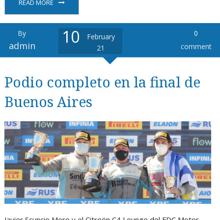
READ MORE
10
By
0
February
admin
comment
21
Podio completo en la final de
Buenos Aires
Javier Scuncio Moro y el Citroën C4 Lounge del FDC Motor