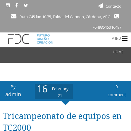
Contacto
Ruta C45 km 10.75, Falda del Carmen, Córdoba, ARG
+5493515316497
MENU
B
HOME
Consultoría
Electro movilidad
Motorsport
16
By
0
February
B
Productos
admin
comment
21
Academia
Tricampeonato de equipos en
d
Bioingeniería
TC2000
Vivienda